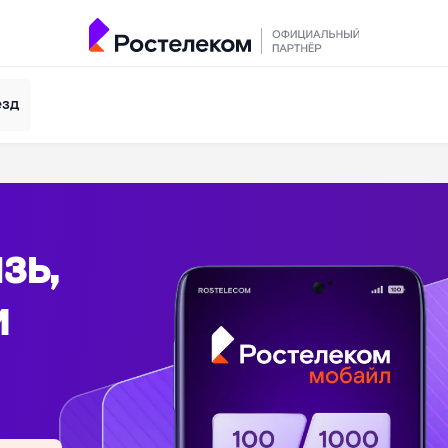
езд
зь,
и