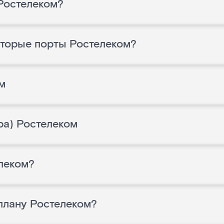
 Ростелеком?
оторые порты Ростелеком?
м
ра) Ростелеком
леком?
 плану Ростелеком?