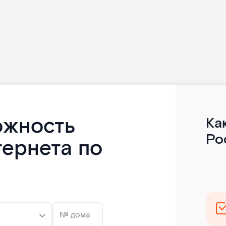
ожность
Ка
Ро
тернета по
№ дома