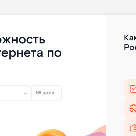
ожность
Ка
Ро
тернета по
№ дома