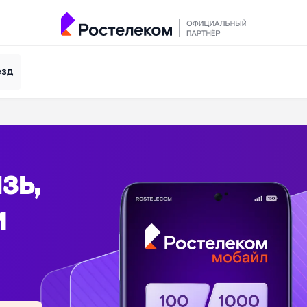
езд
зь,
и