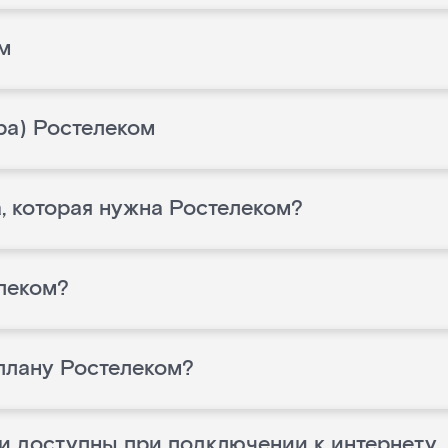
м
ра) Ростелеком
, которая нужна Ростелеком?
леком?
 плану Ростелеком?
и доступны при подключении к интернету