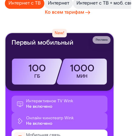
Интернет с ТВ
Интернет
Интернет с ТВ + моб. связ
Ко всем тарифам
New!
Реклама
Первый мобильный
100
1000
ГБ
МИН
Интерактивное TV Wink
Не включено
Онлайн-кинотеатр Wink
Не включено
Мобильная связь