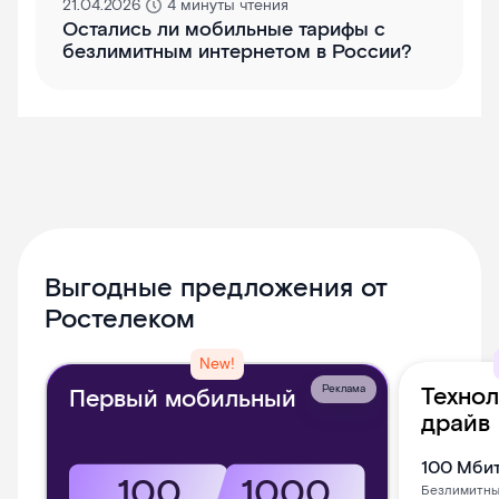
21.04.2026
4 минуты чтения
Остались ли мобильные тарифы с
безлимитным интернетом в России?
Выгодные предложения от
Ростелеком
New!
Технол
Реклама
Первый мобильный
драйв
100
Мбит
100
1000
Безлимитны