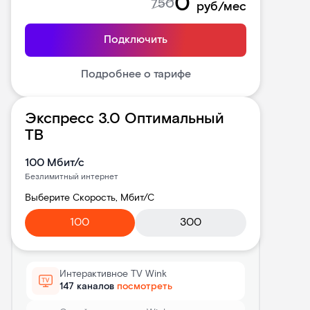
0
750
руб/мес
Подключить
Подробнее о тарифе
Экспресс 3.0 Оптимальный
ТВ
100
Мбит/с
Безлимитный интернет
Выберите Скорость, Мбит/с
100
300
Интерактивное TV Wink
147 каналов
посмотреть