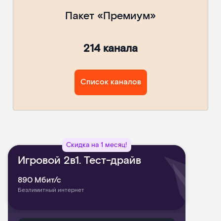
Пакет «Премиум»
214 канала
Список каналов
Скидка на 1 месяц!
Игровой 2в1. Тест-драйв
890
Мбит/с
Безлимитный интернет