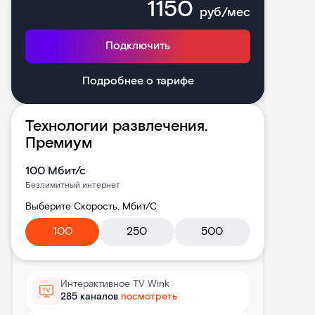
1150
руб/мес
Подключить
Подробнее о тарифе
Технологии развлечения.
Премиум
100
Мбит/с
Безлимитный интернет
Выберите Скорость, Мбит/с
100
250
500
Интерактивное TV Wink
285 каналов
посмотреть