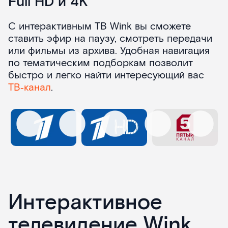
Full HD и 4K
С интерактивным ТВ Wink вы сможете
ставить эфир на паузу, смотреть передачи
или фильмы из архива. Удобная навигация
по тематическим подборкам позволит
быстро и легко найти интересующий вас
ТВ‑канал
.
Интерактивное
телевидение Wink