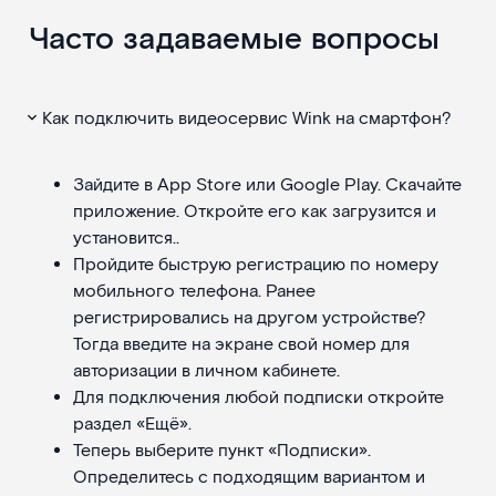
Часто задаваемые вопросы
Как подключить видеосервис Wink на смартфон?
Зайдите в App Store или Google Play. Скачайте
приложение. Откройте его как загрузится и
установится..
Пройдите быструю регистрацию по номеру
мобильного телефона. Ранее
регистрировались на другом устройстве?
Тогда введите на экране свой номер для
авторизации в личном кабинете.
Для подключения любой подписки откройте
раздел «Ещё».
Теперь выберите пункт «Подписки».
Определитесь с подходящим вариантом и