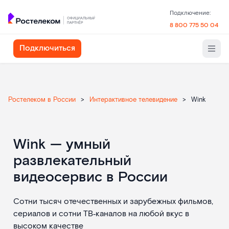
Подключение:
8 800 775 50 04
Подключиться
Ростелеком в России
>
Интерактивное телевидение
>
Wink
Wink — умный
развлекательный
видеосервис в России
Сотни тысяч отечественных и зарубежных фильмов,
сериалов и сотни ТВ‑каналов на любой вкус в
высоком качестве