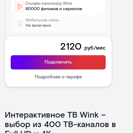
Онлайн-кинотеатр Wink
80000 фильмов и сериалов
Мобильная связь
Не включено
2120
руб/мес
Подключить
Подробнее о тарифе
Интерактивное ТВ Wink –
выбор из 400 ТВ-каналов в