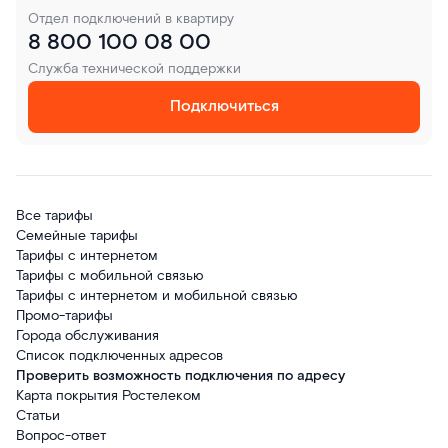
Отдел подключений в квартиру
8 800 100 08 00
Служба технической поддержки
Подключиться
Все тарифы
Семейные тарифы
Тарифы с интернетом
Тарифы с мобильной связью
Тарифы с интернетом и мобильной связью
Промо-тарифы
Города обслуживания
Список подключенных адресов
Проверить возможность подключения по адресу
Карта покрытия Ростелеком
Статьи
Вопрос-ответ