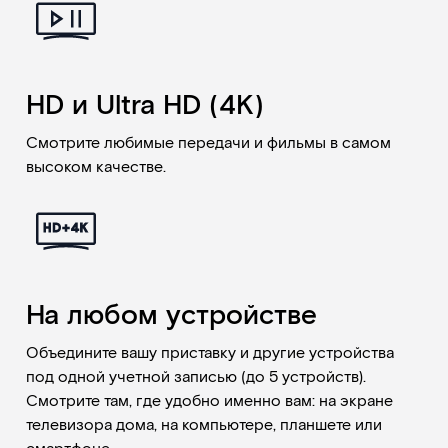
HD и Ultra HD (4K)
Смотрите любимые передачи и фильмы в самом
высоком качестве.
На любом устройстве
Объедините вашу приставку и другие устройства
под одной учетной записью (до 5 устройств).
Смотрите там, где удобно именно вам: на экране
телевизора дома, на компьютере, планшете или