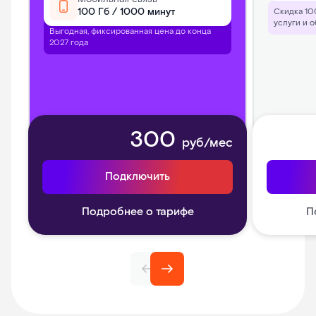
100 Гб / 1000 минут
Скидка 10
услуги и 
Выгодная, фиксированная цена до конца
2027 года
300
руб/мес
Подключить
Подробнее о тарифе
П