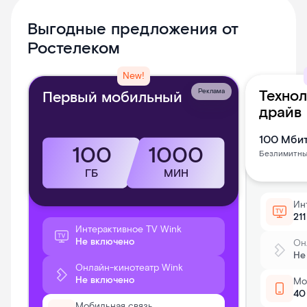
Выгодные предложения от
Ростелеком
New!
Технол
Реклама
Первый мобильный
драйв
100
Мбит
100
1000
Безлимитны
ГБ
МИН
Ин
21
Интерактивное TV Wink
Не включено
Он
Не
Онлайн-кинотеатр Wink
Не включено
Мо
40
Мобильная связь