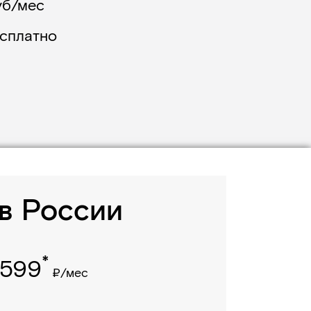
уб/мес
есплатно
в России
*
599
₽/мес