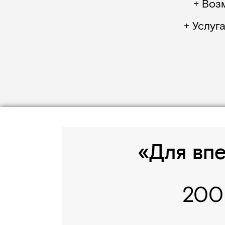
+ Воз
+ Услуг
«Для вп
200