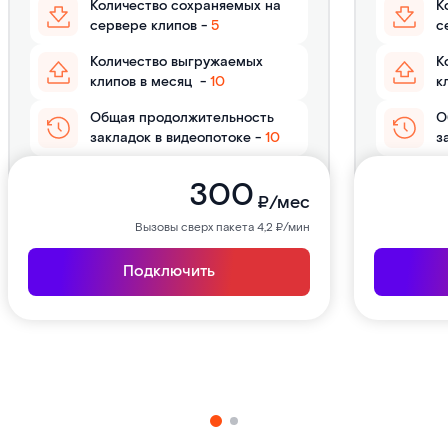
Количество сохраняемых на
К
сервере клипов -
5
с
Количество выгружаемых
К
клипов в месяц
-
10
к
Общая продолжительность
О
закладок в видеопотоке
-
10
з
300
₽/мес
Вызовы сверх пакета 4,2 ₽/мин
Подключить