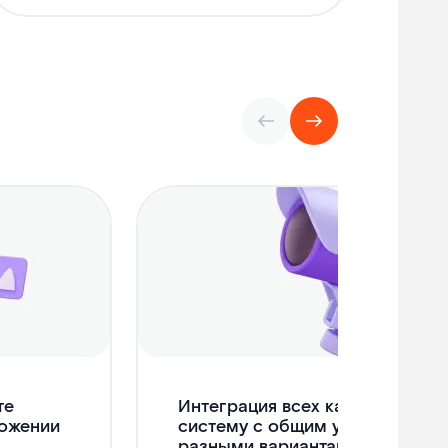
те
Интеграция всех камер в един
ложении
систему с общим управлением
разными вариантами доступа