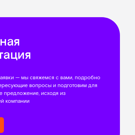
ная
тация
аявки — мы свяжемся с вами, подробно
тересующие вопросы и подготовим для
е предложение, исходя из
ей компании