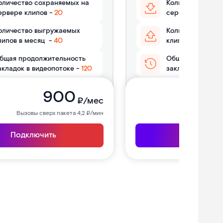
оличество сохраняемых на
Количество сох
ервере клипов -
20
сервере клипов 
оличество выгружаемых
Количество выг
липов в месяц
-
40
клипов в месяц
бщая продолжительность
Общая продолжи
акладок в видеопотоке
-
120
закладок в виде
900
5
₽/мес
Вызовы сверх пакета 4,2 ₽/мин
Вызовы свер
Подключить
Подключи